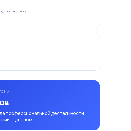
рофессиональных
ТОВКА
сов
ида профессиональной деятельности.
ации — диплом.