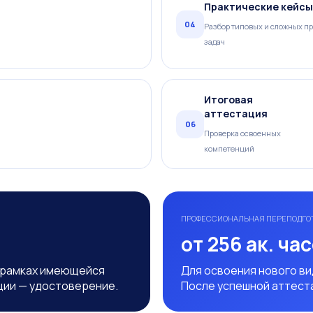
Практические кейсы
04
Разбор типовых и сложных п
задач
Итоговая
аттестация
06
Проверка освоенных
компетенций
ПРОФЕССИОНАЛЬНАЯ ПЕРЕПОДГО
от 256 ак. ча
 рамках имеющейся
Для освоения нового в
ции — удостоверение.
После успешной аттест