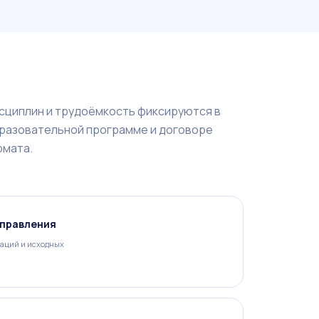
сциплин и трудоёмкость фиксируются в
разовательной программе и договоре
рмата.
аправления
аций и исходных