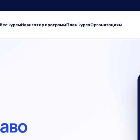
Все курсы
Навигатор программ
План курса
Организациям
раво