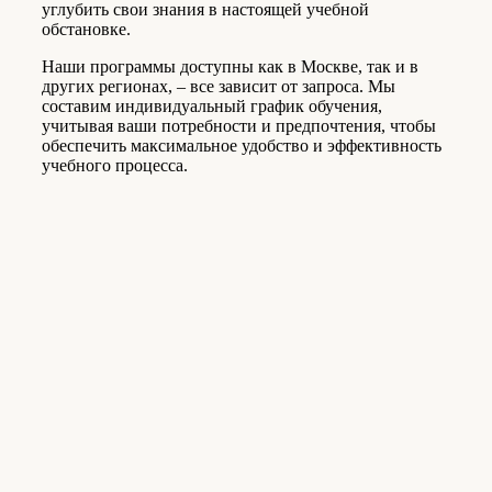
углубить свои знания в настоящей учебной
обстановке.
Наши программы доступны как в Москве, так и в
других регионах, – все зависит от запроса. Мы
составим индивидуальный график обучения,
учитывая ваши потребности и предпочтения, чтобы
обеспечить максимальное удобство и эффективность
учебного процесса.
Заявка на обратную связь
Ваше имя
*
Номер телефона
*
Эл. почта
Комментарий (по желанию)
Отправляя заявку, Вы соглашаетесь с
Политикой
обработки персональных данных
.