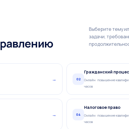
Выберите тему ил
задачи, требован
правлению
продолжительнос
Гражданский проце
→
02
Онлайн · повышение квалифик
часов
Налоговое право
→
04
Онлайн · повышение квалифик
часов