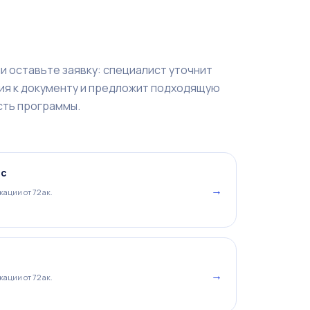
и оставьте заявку: специалист уточнит
ия к документу и предложит подходящую
ть программы.
сс
→
ации от 72 ак.
→
ации от 72 ак.