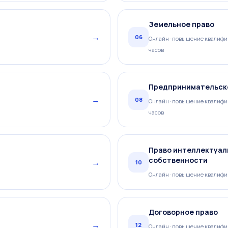
Земельное право
→
06
Онлайн · повышение квалифик
часов
Предпринимательск
→
08
Онлайн · повышение квалифик
часов
Право интеллектуал
собственности
→
10
Онлайн · повышение квалифик
Договорное право
→
12
Онлайн · повышение квалифик