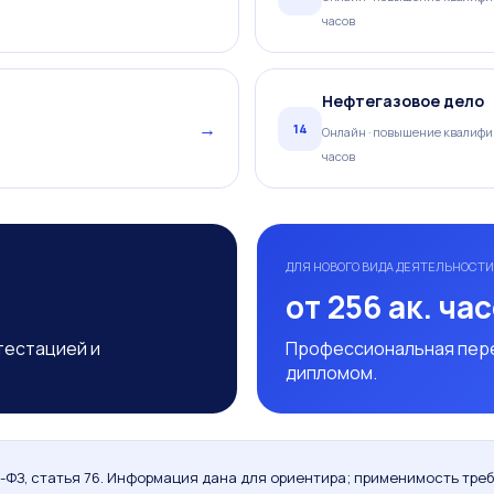
часов
Нефтегазовое дело
→
14
Онлайн · повышение квалифик
часов
ДЛЯ НОВОГО ВИДА ДЕЯТЕЛЬНОСТИ
от 256 ак. ча
тестацией и
Профессиональная пере
дипломом.
ФЗ, статья 76. Информация дана для ориентира; применимость тре