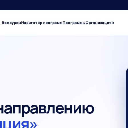
Все курсы
Навигатор программ
Программы
Организациям
 направлению
нция»