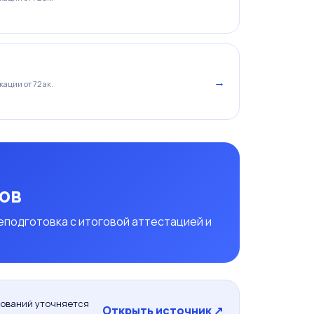
→
ации от 72 ак.
сов
подготовка с итоговой аттестацией и
бований уточняется
Открыть источник ↗