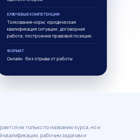
КЛЮЧЕВЫЕ КОМПЕТЕНЦИИ
Толкование норм; юридическая
квалификация ситуации; договорная
работа; построение правовой позиции.
ФОРМАТ
Онлайн · без отрыва от работы
ается не только по названию курса, но и
й квалификации, рабочим задачам и