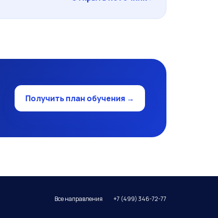
Получить план обучения →
Все направления
+7 (499) 346-72-77