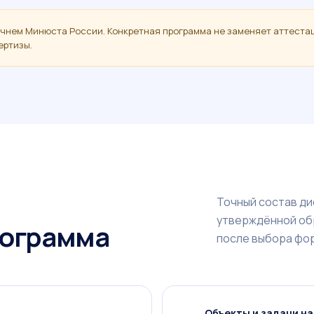
ечнем Минюста России. Конкретная программа не заменяет аттеста
ертизы.
Точный состав ди
утверждённой об
рограмма
после выбора фо
Объекты и задачи н