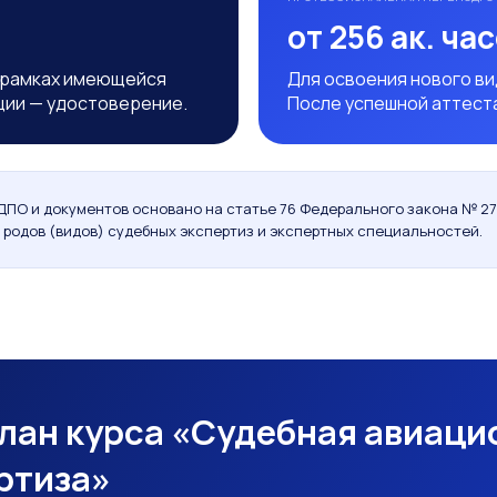
от 256 ак. ча
 рамках имеющейся
Для освоения нового в
ции — удостоверение.
После успешной аттест
ДПО и документов основано на статье 76 Федерального закона № 27
 родов (видов) судебных экспертиз и экспертных специальностей.
лан курса «Судебная авиаци
ртиза»