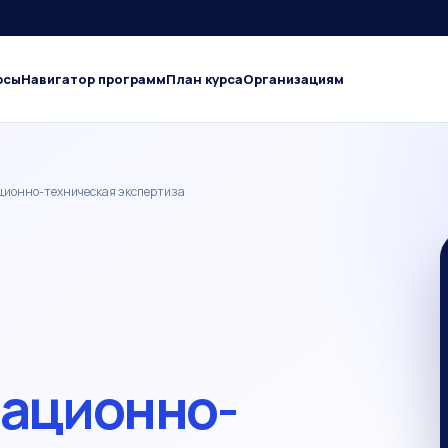
рсы
Навигатор программ
План курса
Организациям
ционно-техническая экспертиза
иационно-