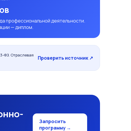
сов
ида профессиональной деятельности.
ации — диплом.
3-ФЗ. Отраслевая
Проверить источник ↗
онно-
Запросить
программу →