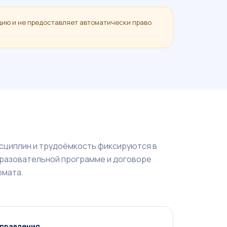
цию и не предоставляет автоматически право
сциплин и трудоёмкость фиксируются в
разовательной программе и договоре
рмата.
аправления