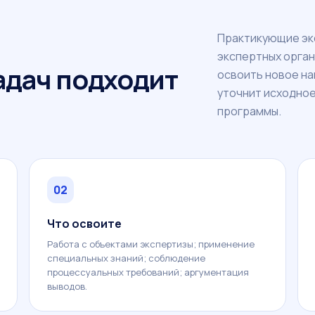
Практикующие эк
экспертных орган
задач подходит
освоить новое н
уточнит исходное
программы.
02
Что освоите
Работа с объектами экспертизы; применение
специальных знаний; соблюдение
процессуальных требований; аргументация
выводов.