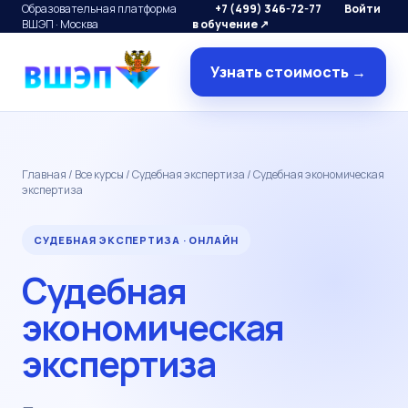
Образовательная платформа
+7 (499) 346-72-77
Войти
ВШЭП · Москва
в обучение ↗
Узнать стоимость →
Главная
/
Все курсы
/
Судебная экспертиза
/ Судебная экономическая
экспертиза
СУДЕБНАЯ ЭКСПЕРТИЗА · ОНЛАЙН
Судебная
экономическая
экспертиза