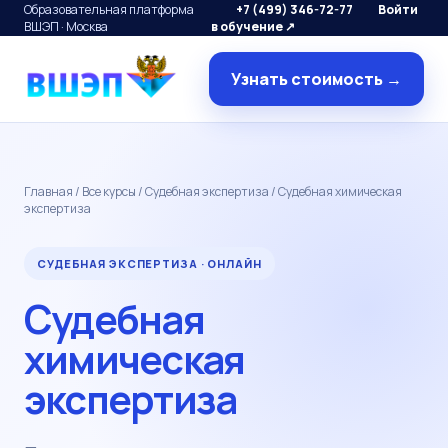
Образовательная платформа
+7 (499) 346-72-77
Войти
ВШЭП · Москва
в обучение ↗
Узнать стоимость →
Главная
/
Все курсы
/
Судебная экспертиза
/ Судебная химическая
экспертиза
СУДЕБНАЯ ЭКСПЕРТИЗА · ОНЛАЙН
Судебная
химическая
экспертиза