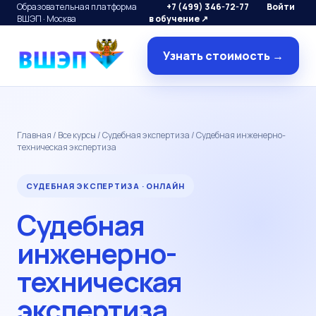
Образовательная платформа
+7 (499) 346-72-77
Войти
ВШЭП · Москва
в обучение ↗
Узнать стоимость →
Главная
/
Все курсы
/
Судебная экспертиза
/ Судебная инженерно-
техническая экспертиза
СУДЕБНАЯ ЭКСПЕРТИЗА · ОНЛАЙН
Судебная
инженерно-
техническая
экспертиза