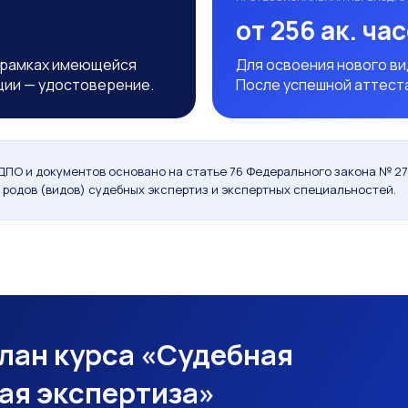
от 256 ак. ча
 рамках имеющейся
Для освоения нового в
ции — удостоверение.
После успешной аттест
ДПО и документов основано на статье 76 Федерального закона № 27
 родов (видов) судебных экспертиз и экспертных специальностей.
лан курса «Судебная
ая экспертиза»