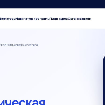
Все курсы
Навигатор программ
План курса
Организациям
миналистическая экспертиза
ическая