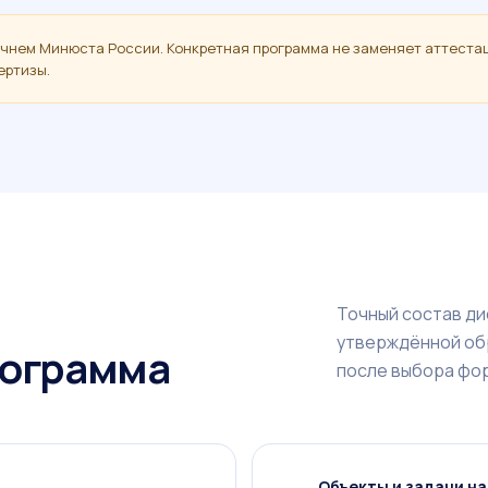
ечнем Минюста России. Конкретная программа не заменяет аттеста
ертизы.
Точный состав ди
утверждённой об
рограмма
после выбора фо
Объекты и задачи н