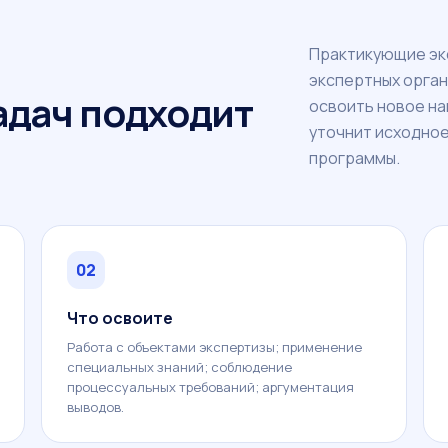
Практикующие эк
экспертных орган
задач подходит
освоить новое н
уточнит исходное
программы.
02
Что освоите
Работа с объектами экспертизы; применение
специальных знаний; соблюдение
процессуальных требований; аргументация
выводов.