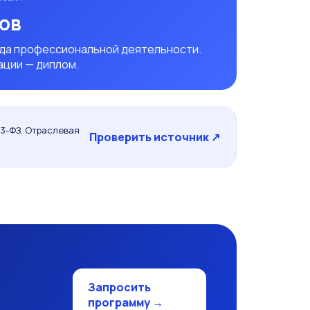
сов
ида профессиональной деятельности.
ации — диплом.
3-ФЗ. Отраслевая
Проверить источник ↗
Запросить
программу →