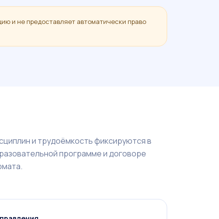
цию и не предоставляет автоматически право
сциплин и трудоёмкость фиксируются в
разовательной программе и договоре
рмата.
аправления