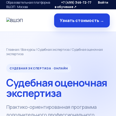
Образовательная платформа
+7 (499) 346-72-77
Войти
ВШЭП · Москва
в обучение ↗
Узнать стоимость →
Главная
/
Все курсы
/
Судебная экспертиза
/ Судебная оценочная
экспертиза
СУДЕБНАЯ ЭКСПЕРТИЗА · ОНЛАЙН
Судебная оценочная
экспертиза
Практико-ориентированная программа
дополнительного профессионального